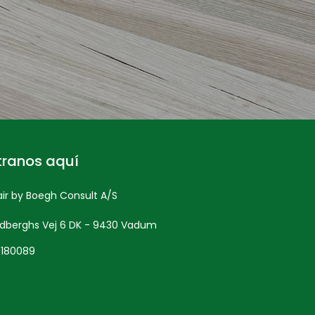
tranos aquí
r by Boegh Consult A/S
ndberghs Vej 6 DK - 9430 Vadum
5180089