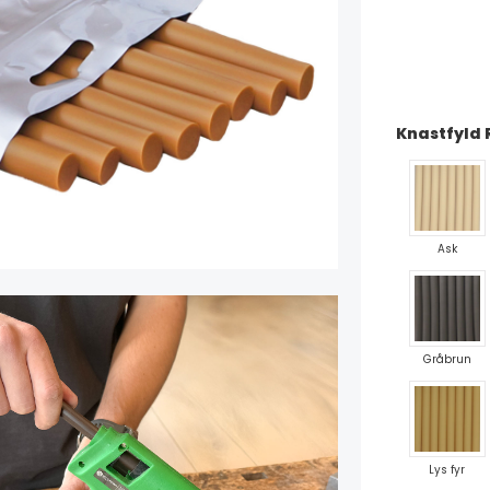
Knastfyld R
Ask
Gråbrun
Lys fyr