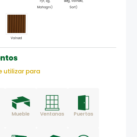
Fyr, Eg,
Bøg, Valnød,
Mahogni)
Sort)
Valnød
ntos
 utilizar para
Mueble
Ventanas
Puertas