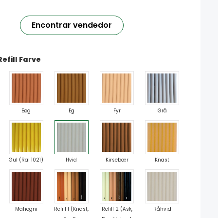
Encontrar vendedor
efill Farve
Bøg
Eg
Fyr
Grå
Gul (Ral 1021)
Hvid
Kirsebær
Knast
Mahogni
Refill 1 (Knast,
Refill 2 (Ask,
Råhvid