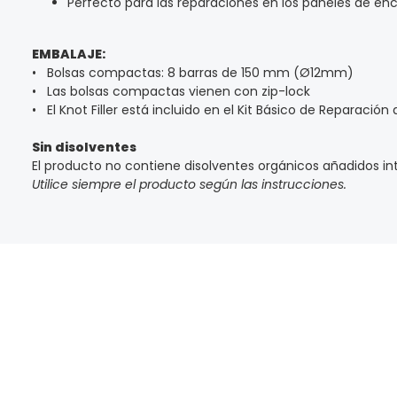
Perfecto para las reparaciones en los paneles de en
EMBALAJE:
• Bolsas compactas: 8 barras de 150 mm (Ø12mm)
• Las bolsas compactas vienen con zip-lock
• El Knot Filler está incluido en el Kit Básico de Reparació
Sin disolventes
El producto no contiene disolventes orgánicos añadidos 
Utilice siempre el producto según las instrucciones.