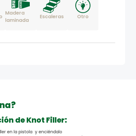
Madera
o
Escaleras
Otro
laminada
ona?
ión de Knot Filler:
ller en la pistola y enciéndalo