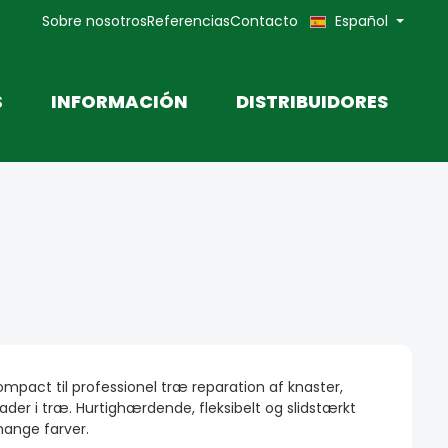
Sobre nosotros
Referencias
Contacto
Español
S
INFORMACIÓN
DISTRIBUIDORES
OT FILLER
PRODUCTOS DE REPARACIÓN
FERIAS
MADERA
Compact til professionel træ reparation af knaster,
ader i træ. Hurtighærdende, fleksibelt og slidstærkt
mange farver.